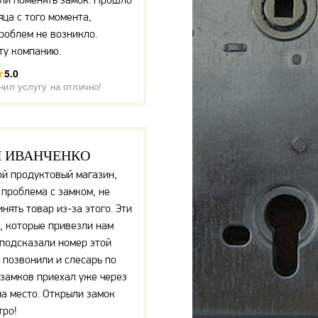
яца с того момента,
роблем не возникло.
ту компанию.
5.0
нил услугу на отлично!
 ИВАНЧЕНКО
й продуктовый магазин,
 проблема с замком, не
нять товар из-за этого. Эти
, которые привезли нам
подсказали номер этой
 позвонили и слесарь по
замков приехал уже через
на место. Открыли замок
тро!