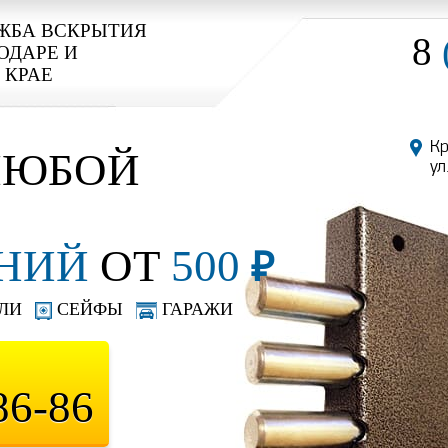
ЖБА ВСКРЫТИЯ
8
ОДАРЕ И
 КРАЕ
Кр
ЮБОЙ
ул
НИЙ
ОТ
500
₽
ЛИ
СЕЙФЫ
ГАРАЖИ
86-86