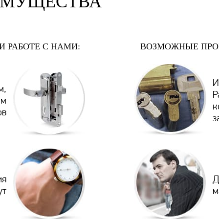
ИМУЩЕСТВА
И РАБОТЕ С НАМИ:
ВОЗМОЖНЫЕ ПРО
И
м,
Р
ем
к
ов
з
ия
Д
ут
м