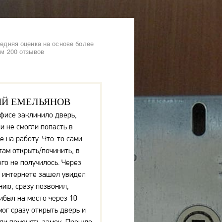
едняя оценка на основе более
м 200 отзывов
ИЙ ЕМЕЛЬЯНОВ
офисе заклинило дверь,
и не смогли попасть в
 на работу. Что-то сами
там открыть/починить, в
его не получилось. Через
 интернете зашел увидел
нию, сразу позвонил,
ибыл на место через 10
мог сразу открыть дверь и
ли поменять замок. Прошло