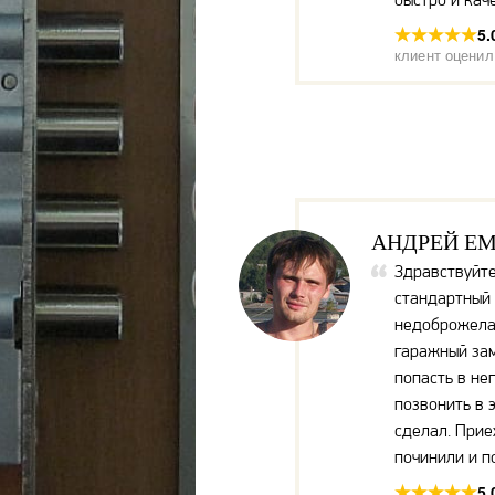
5.
клиент оценил
АНДРЕЙ Е
Здравствуйте
стандартный 
недоброжела
гаражный зам
попасть в нег
позвонить в 
сделал. Прие
починили и п
5.