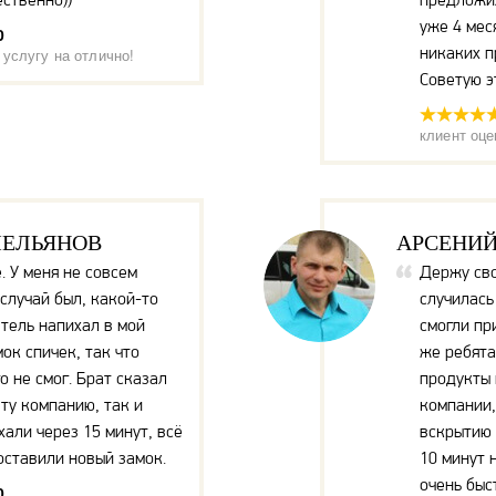
уже 4 мес
0
никаких п
 услугу на отлично!
Советую э
клиент оце
МЕЛЬЯНОВ
АРСЕНИЙ
. У меня не совсем
Держу сво
случай был, какой-то
случилась
тель напихал в мой
смогли при
ок спичек, так что
же ребята
о не смог. Брат сказал
продукты 
эту компанию, так и
компании,
хали через 15 минут, всё
вскрытию 
оставили новый замок.
10 минут 
очень быс
0