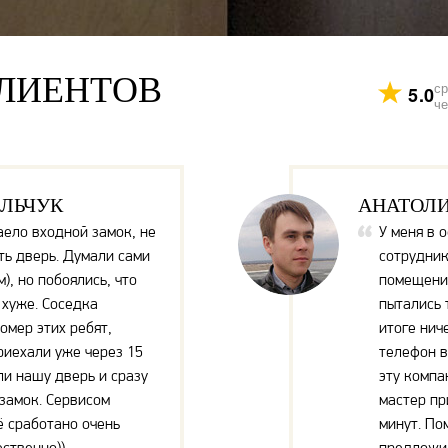
ЛИЕНТОВ
ср
5.0
че
ЫЛЬЧУК
АНАТОЛ
аело входной замок, не
У меня в 
ть дверь. Думали сами
сотрудник
), но побоялись, что
помещение
хуже. Соседка
пытались 
омер этих ребят,
итоге нич
риехали уже через 15
телефон в
ли нашу дверь и сразу
эту компа
замок. Сервисом
мастер пр
ё сработано очень
минут. По
ественно))
предложи