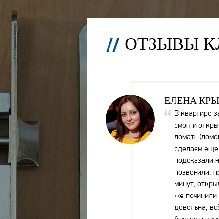
ОТЗЫВЫ К
ЕЛЕНА КР
В квартире з
смогли откры
ломать (ломом
сделаем ещё 
подсказали н
позвонили, п
минут, откры
же починили 
довольна, вс
быстро и кач