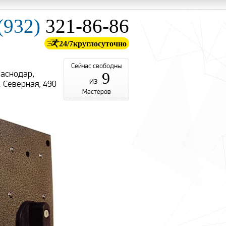
(932)
321-86-86
24/7
круглосуточно
Сейчас свободны
аснодар,
9
из
. Cеверная, 490
Мастеров